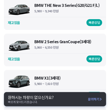
BMW THE New 3 Series(G20/G21 F/L)
5,980 ~ 9,340 만원
재고있음
빠른상담
BMW 2 Series GranCoupe(3세대)
5,060 ~ 6,550 만원
재고있음
빠른상담
BMW X1(3세대)
5,980 ~ 7,610 만원
재고있음
빠른상담
원하시는 차량이 없으신가요?
문의하기
빠르게 찾아드리겠습니다.